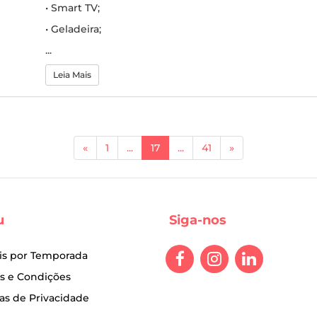
• Smart TV;
• Geladeira;
...
Leia Mais
(current)
«
1
...
17
...
41
»
u
Siga-nos
is por Temporada
s e Condições
cas de Privacidade