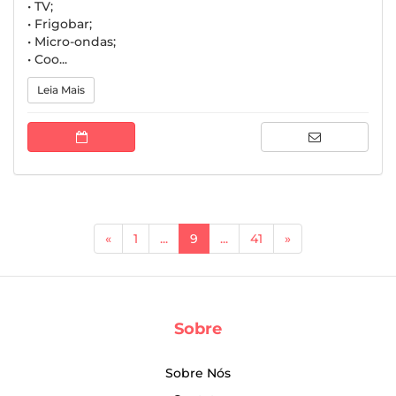
• TV;
• Frigobar;
• Micro-ondas;
• Coo...
Leia Mais
(current)
«
1
...
9
...
41
»
Sobre
Sobre Nós