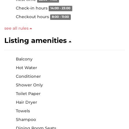
Check-in hours
14:00 - 23:00
Checkout hours
8:00 - 11:00
see all rules
Listing amenities
Balcony
Hot Water
Conditioner
Shower Only
Toilet Paper
Hair Dryer
Towels
Shampoo
Dining Room Seats