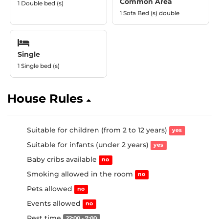
Common Area
1 Double bed (s)
1 Sofa Bed (s) double
Single
1 Single bed (s)
House Rules
Suitable for children (from 2 to 12 years)
yes
Suitable for infants (under 2 years)
yes
Baby cribs available
no
Smoking allowed in the room
no
Pets allowed
no
Events allowed
no
Rest time
22:00 - 7:00