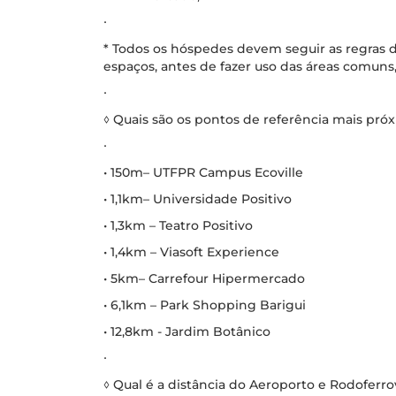
∙
* Todos os hóspedes devem seguir as regras d
espaços, antes de fazer uso das áreas comuns,
∙
◊ Quais são os pontos de referência mais pr
∙
• 150m– UTFPR Campus Ecoville
• 1,1km– Universidade Positivo
• 1,3km – Teatro Positivo
• 1,4km – Viasoft Experience
• 5km– Carrefour Hipermercado
• 6,1km – Park Shopping Barigui
• 12,8km - Jardim Botânico
∙
◊ Qual é a distância do Aeroporto e Rodoferrov