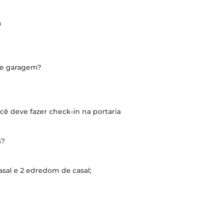
a
de garagem?
ocê deve fazer check-in na portaria
s?
asal e 2 edredom de casal;