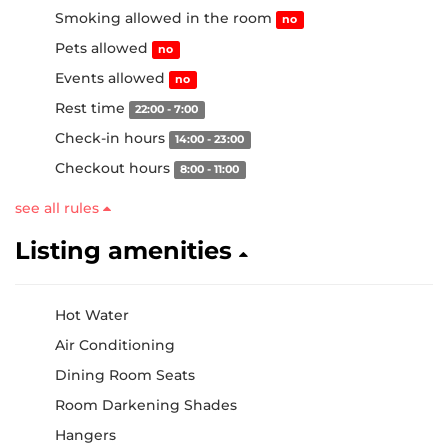
Smoking allowed in the room
no
Pets allowed
no
Events allowed
no
Rest time
22:00 - 7:00
Check-in hours
14:00 - 23:00
Checkout hours
8:00 - 11:00
see all rules
Listing amenities
Hot Water
Air Conditioning
Dining Room Seats
Room Darkening Shades
Hangers