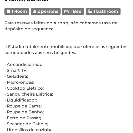
1 Room
2 persons
1 Bed
1 bathroom
Para reservas feitas no Airbnb, não cobramos taxa de
depósito de segurança.
∙
⌂ Estúdio totalmente mobiliado que oferece as seguintes
comodidades aos seus hóspedes:
∙
• Ar-condicionado;
• Smart TV;
• Geladeira;
• Micro-ondas;
• Cooktop Elétrico;
• Sanduicheira Elétrica;
• Liquidificador;
• Roupa de Cama;
• Roupa de Banho;
• Ferro de Passar;
• Secador de Cabelo;
• Utensílios de cozinha.