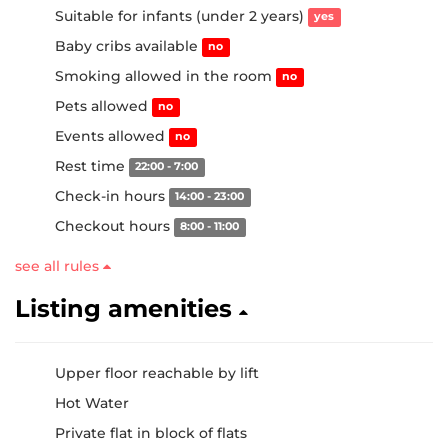
Suitable for infants (under 2 years)
yes
Baby cribs available
no
Smoking allowed in the room
no
Pets allowed
no
Events allowed
no
Rest time
22:00 - 7:00
Check-in hours
14:00 - 23:00
Checkout hours
8:00 - 11:00
see all rules
Listing amenities
Upper floor reachable by lift
Hot Water
Private flat in block of flats