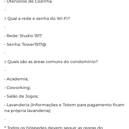
• Utensílios de Cozinha.
∙
◊ Qual a rede e senha do Wi-Fi?
∙
• Rede: Studio 1517
• Senha: Tower1517@
∙
◊ Quais são as áreas comuns do condomínio?
∙
• Academia;
• Coworking;
• Salão de Jogos;
• Lavanderia (Informações e Totem para pagamento ficam
na própria lavanderia);
∙
* Todos os hóspedes devem seguir as regras do