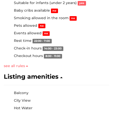
Suitable for infants (under 2 years)
yes
Baby cribs available
no
Smoking allowed in the room
no
Pets allowed
no
Events allowed
no
Rest time
22:00 - 7:00
Check-in hours
14:00 - 23:00
Checkout hours
8:00 - 11:00
see all rules
Listing amenities
Balcony
City View
Hot Water