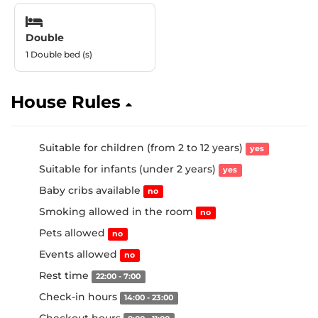
Double
1 Double bed (s)
House Rules
Suitable for children (from 2 to 12 years)
yes
Suitable for infants (under 2 years)
yes
Baby cribs available
no
Smoking allowed in the room
no
Pets allowed
no
Events allowed
no
Rest time
22:00 - 7:00
Check-in hours
14:00 - 23:00