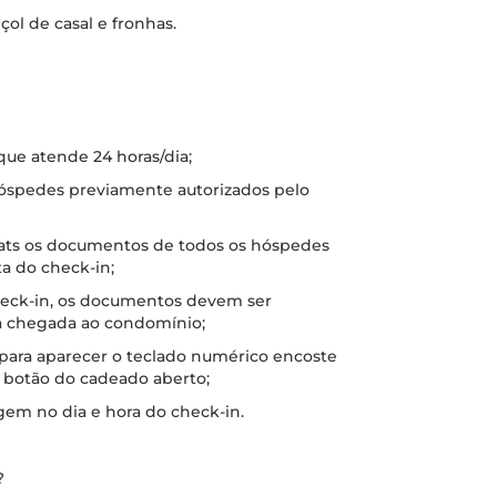
nçol de casal e fronhas.
 que atende 24 horas/dia;
 hóspedes previamente autorizados pelo
hats os documentos de todos os hóspedes
a do check-in;
check-in, os documentos devem ser
a chegada ao condomínio;
 para aparecer o teclado numérico encoste
o botão do cadeado aberto;
gem no dia e hora do check-in.
?