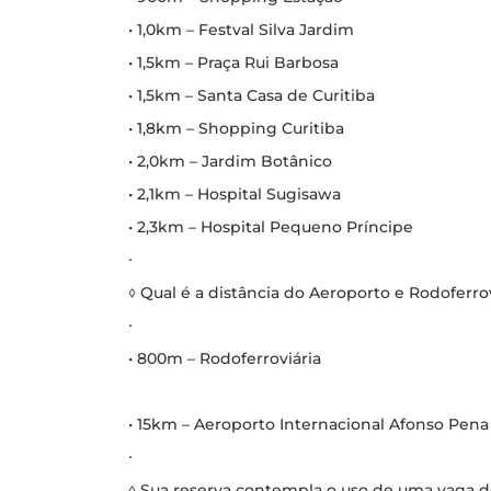
• 1,0km – Festval Silva Jardim
• 1,5km – Praça Rui Barbosa
• 1,5km – Santa Casa de Curitiba
• 1,8km – Shopping Curitiba
• 2,0km – Jardim Botânico
• 2,1km – Hospital Sugisawa
• 2,3km – Hospital Pequeno Príncipe
∙
◊ Qual é a distância do Aeroporto e Rodoferrov
∙
• 800m – Rodoferroviária
• 15km – Aeroporto Internacional Afonso Pena
∙
◊ Sua reserva contempla o uso de uma vaga 