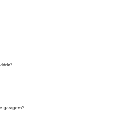
iária?
de garagem?