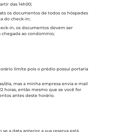
artir das 14h00;
hats os documentos de todos os hóspedes
a do check-in;
check-in, os documentos devem ser
a chegada ao condomínio;
orário limite pois o prédio possui portaria
ras/dia, mas a minha empresa envia e-mail
22 horas, então mesmo que se você for
entos antes deste horário.
 se a data anterior a sua reserva está