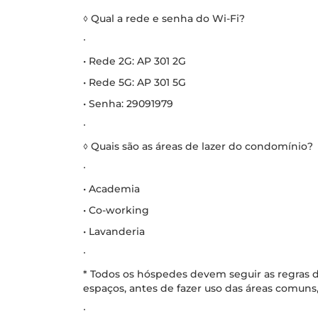
◊ Qual a rede e senha do Wi-Fi?
∙
• Rede 2G: AP 301 2G
• Rede 5G: AP 301 5G
• Senha: 29091979
∙
◊ Quais são as áreas de lazer do condomínio?
∙
• Academia
• Co-working
• Lavanderia
∙
* Todos os hóspedes devem seguir as regras d
espaços, antes de fazer uso das áreas comuns,
∙