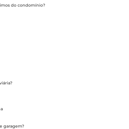
óximos do condomínio?
iária?
na
de garagem?