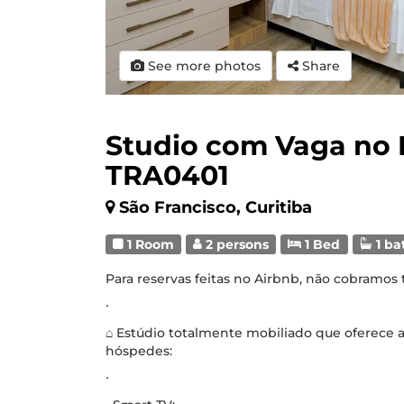
See more photos
Share
Studio com Vaga no E
TRA0401
São Francisco, Curitiba
1 Room
2 persons
1 Bed
1 ba
Para reservas feitas no Airbnb, não cobramos
∙
⌂ Estúdio totalmente mobiliado que oferece 
hóspedes:
∙