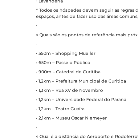
∙ Lavanderia
* Todos os hóspedes devem seguir as regras d
espaços, antes de fazer uso das áreas comuns,
∙
◊ Quais são os pontos de referência mais pr
∙
• 550m – Shopping Mueller
• 650m – Passeio Público
• 900m – Catedral de Curitiba
• 1,2km – Prefeitura Municipal de Curitiba
• 1,3km – Rua XV de Novembro
• 1,2km – Universidade Federal do Paraná
• 1,2km – Teatro Guaíra
• 2,1km – Museu Oscar Niemeyer
∙
◊ Qual é a distância do Aeroporto e Rodoferrov