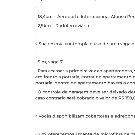
∙
• 18,4km – Aeroporto Internacional Afonso Pe
• 2,9km – Rodoferroviária
∙
◊ Sua reserva contempla o uso de uma vaga 
∙
• Sim, vaga 31.
• Para acessar a primeira vez ao apartament
em frente a portaria, entrar no apartamento 
portaria, dentro do apartamento haverá o co
• O controle da garagem deve ser deixado de
caso contrario será cobrado o valor de R$ 150,
∙
◊ Vocês disponibilizam cobertores e edredon
∙
• Sim, oferecemos 1 manta de microfibra de ca