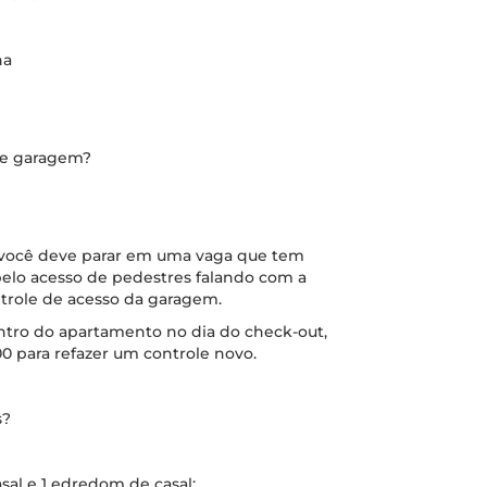
na
de garagem?
o, você deve parar em uma vaga que tem
pelo acesso de pedestres falando com a
ntrole de acesso da garagem.
ntro do apartamento no dia do check-out,
00 para refazer um controle novo.
s?
sal e 1 edredom de casal;