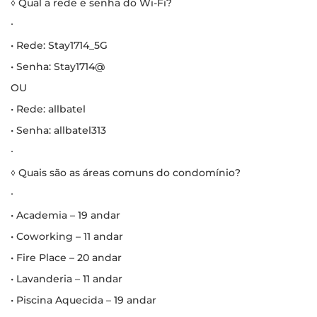
◊ Qual a rede e senha do Wi-Fi?
∙
• Rede: Stay1714_5G
• Senha: Stay1714@
OU
• Rede: allbatel
• Senha: allbatel313
∙
◊ Quais são as áreas comuns do condomínio?
∙
• Academia – 19 andar
• Coworking – 11 andar
• Fire Place – 20 andar
• Lavanderia – 11 andar
• Piscina Aquecida – 19 andar