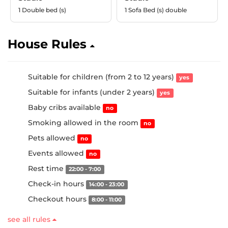
1 Double bed (s)
1 Sofa Bed (s) double
House Rules
Suitable for children (from 2 to 12 years)
yes
Suitable for infants (under 2 years)
yes
Baby cribs available
no
Smoking allowed in the room
no
Pets allowed
no
Events allowed
no
Rest time
22:00 - 7:00
Check-in hours
14:00 - 23:00
Checkout hours
8:00 - 11:00
see all rules