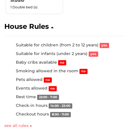
Studio
1 Double bed (s)
House Rules
Suitable for children (from 2 to 12 years)
yes
Suitable for infants (under 2 years)
yes
Baby cribs available
no
Smoking allowed in the room
no
Pets allowed
no
Events allowed
no
Rest time
22:00 - 7:00
Check-in hours
14:00 - 23:00
Checkout hours
8:00 - 11:00
see all rules