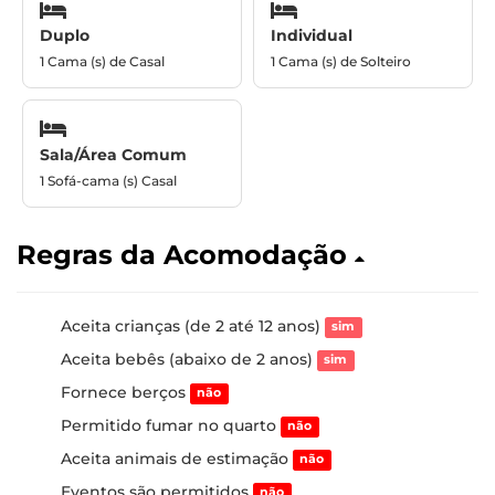
Duplo
Individual
1 Cama (s) de Casal
1 Cama (s) de Solteiro
Sala/Área Comum
1 Sofá-cama (s) Casal
Regras da Acomodação
Aceita crianças (de 2 até 12 anos)
sim
Aceita bebês (abaixo de 2 anos)
sim
Fornece berços
não
Permitido fumar no quarto
não
Aceita animais de estimação
não
Eventos são permitidos
não