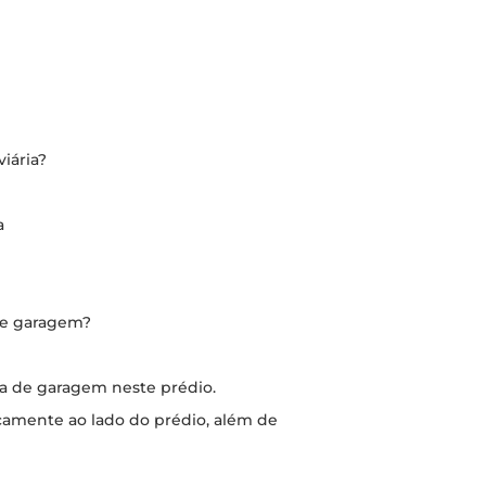
iária?
a
de garagem?
aga de garagem neste prédio.
camente ao lado do prédio, além de