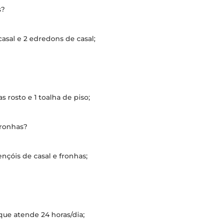
s?
asal e 2 edredons de casal;
s rosto e 1 toalha de piso;
fronhas?
ençóis de casal e fronhas;
 que atende 24 horas/dia;