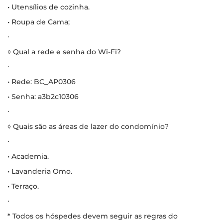
• Utensílios de cozinha.
• Roupa de Cama;
∙
◊ Qual a rede e senha do Wi-Fi?
∙
• Rede: BC_AP0306
• Senha: a3b2c10306
∙
◊ Quais são as áreas de lazer do condomínio?
∙
• Academia.
• Lavanderia Omo.
• Terraço.
∙
* Todos os hóspedes devem seguir as regras do