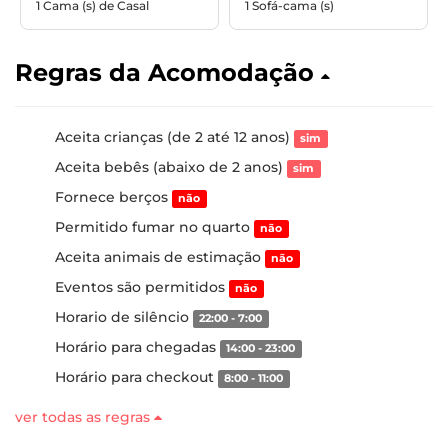
1 Cama (s) de Casal
1 Sofá-cama (s)
Regras da Acomodação
Aceita crianças (de 2 até 12 anos)
sim
Aceita bebês (abaixo de 2 anos)
sim
Fornece berços
não
Permitido fumar no quarto
não
Aceita animais de estimação
não
Eventos são permitidos
não
Horario de silêncio
22:00 - 7:00
Horário para chegadas
14:00 - 23:00
Horário para checkout
8:00 - 11:00
ver todas as regras