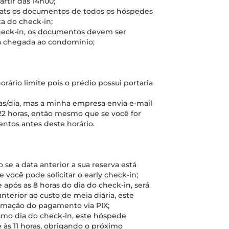
artir das 14h00;
hats os documentos de todos os hóspedes
a do check-in;
check-in, os documentos devem ser
a chegada ao condomínio;
orário limite pois o prédio possui portaria
ras/dia, mas a minha empresa envia e-mail
22 horas, então mesmo que se você for
entos antes deste horário.
 se a data anterior a sua reserva está
 você pode solicitar o early check-in;
e após as 8 horas do dia do check-in, será
anterior ao custo de meia diária, este
irmação do pagamento via PIX;
esmo dia do check-in, este hóspede
té às 11 horas, obrigando o próximo