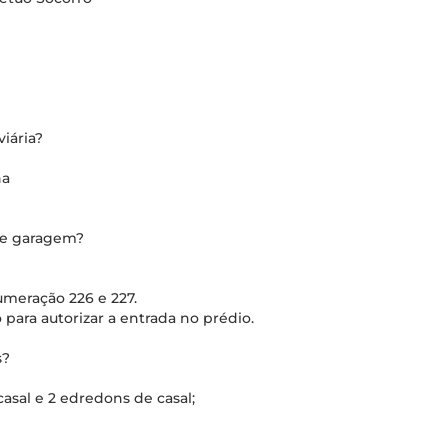
iária?
na
de garagem?
numeração 226 e 227.
o para autorizar a entrada no prédio.
s?
asal e 2 edredons de casal;