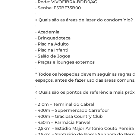
• Rede: VIVOFIBRA-BDD0/4G
• Senha: F53BF35B00
∙
◊ Quais são as áreas de lazer do condomínio?
∙
• Academia
• Brinquedoteca
• Piscina Adulto
• Piscina Infantil
• Salão de Jogos
• Praças e lounges externos
∙
* Todos os hóspedes devem seguir as regras d
espaços, antes de fazer uso das áreas comuns,
∙
◊ Quais são os pontos de referência mais pr
∙
• 210m – Terminal do Cabral
• 400m – Supermercado Carrefour
• 400m – Graciosa Country Club
• 450m – Farmácia Panvel
• 2,5km – Estádio Major Antônio Couto Pereira
• 2,5km – Santuário de Nossa Senhora do Per