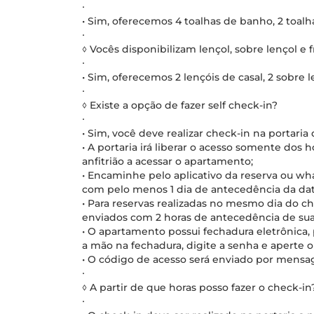
∙
• Sim, oferecemos 4 toalhas de banho, 2 toalha
∙
◊ Vocês disponibilizam lençol, sobre lençol e 
∙
• Sim, oferecemos 2 lençóis de casal, 2 sobre l
∙
◊ Existe a opção de fazer self check-in?
∙
• Sim, você deve realizar check-in na portaria
• A portaria irá liberar o acesso somente dos
anfitrião a acessar o apartamento;
• Encaminhe pelo aplicativo da reserva ou w
com pelo menos 1 dia de antecedência da dat
• Para reservas realizadas no mesmo dia do 
enviados com 2 horas de antecedência de su
• O apartamento possui fechadura eletrônica,
a mão na fechadura, digite a senha e aperte 
• O código de acesso será enviado por mensa
∙
◊ A partir de que horas posso fazer o check-in
∙