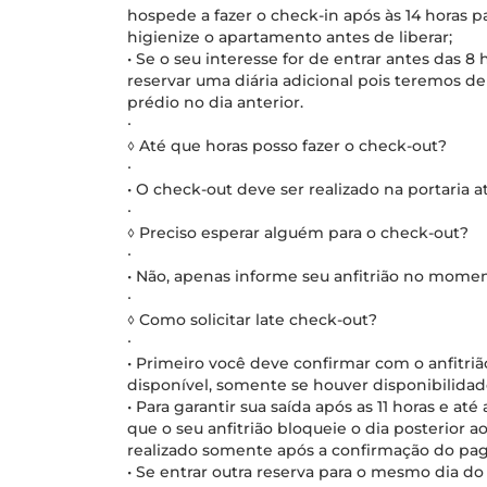
hospede a fazer o check-in após às 14 horas 
higienize o apartamento antes de liberar;
• Se o seu interesse for de entrar antes das 8 
reservar uma diária adicional pois teremos de
prédio no dia anterior.
∙
◊ Até que horas posso fazer o check-out?
∙
• O check-out deve ser realizado na portaria at
∙
◊ Preciso esperar alguém para o check-out?
∙
• Não, apenas informe seu anfitrião no mome
∙
◊ Como solicitar late check-out?
∙
• Primeiro você deve confirmar com o anfitrião
disponível, somente se houver disponibilidade
• Para garantir sua saída após as 11 horas e at
que o seu anfitrião bloqueie o dia posterior a
realizado somente após a confirmação do pag
• Se entrar outra reserva para o mesmo dia d