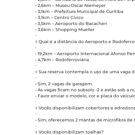
• 2,6km – Museu Oscar Niemeyer
• 3,1km – Prefeitura Municipal de Curitiba
• 3,1km – Centro Cívico
• 3,5km – Aeroporto do Bacacheri
• 3,6km – Shopping Mueller
∙
◊ Qual é a distância do Aeroporto e Rodoferrov
∙
• 19,2km – Aeroporto Internacional Afonso Pe
• 4,7km – Rodoferroviária
∙
◊ Sua reserva contempla o uso de uma vaga 
∙
• Sim, 2 vagas de garagem.
• As vagas ficam no subsolo -2 e estão sob a 
• Favor enviar o modelo, cor e placa do veícul
∙
◊ Vocês disponibilizam cobertores e edredon
∙
• Sim, oferecemos 2 mantas de microfibra de c
∙
◊ Vocês disponibilizam toalhas?