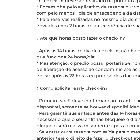
• O check-in deve ser realizado na portaria a p
* Encaminhe pelo aplicativo da reserva ou w
com pelo menos 1 dia de antecedência da dat
* Para reservas realizadas no mesmo dia do 
enviados com 2 horas de antecedência de su
∙
◊ Até que horas posso fazer o check-in?
∙
• Após as 14 horas do dia do check-in, não há h
que funciona 24 horas/dia;
* Mas atenção, o prédio possui portaria 24 ho
de liberação de acesso ao condomínio até as 
entrar após as 22 horas eu preciso dos docum
∙
◊ Como solicitar early check-in?
∙
• Primeiro você deve confirmar com o anfitrião
disponível, somente se houver disponibilidade
• Para garantir sua entrada antes das 14 horas 
necessário que o seu anfitrião bloqueie o dia 
bloqueio será realizado somente após a conf
• Se entrar outra reserva com saída para o m
anterior terá o direito de fazer o check-out a