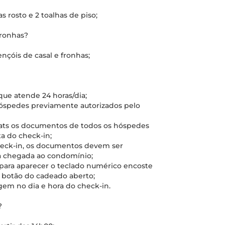
s rosto e 2 toalhas de piso;
fronhas?
ençóis de casal e fronhas;
 que atende 24 horas/dia;
 hóspedes previamente autorizados pelo
hats os documentos de todos os hóspedes
a do check-in;
check-in, os documentos devem ser
a chegada ao condomínio;
 para aparecer o teclado numérico encoste
o botão do cadeado aberto;
gem no dia e hora do check-in.
?