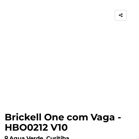
Brickell One com Vaga -
HBO0212 V10
Agua Verde, Curitiba