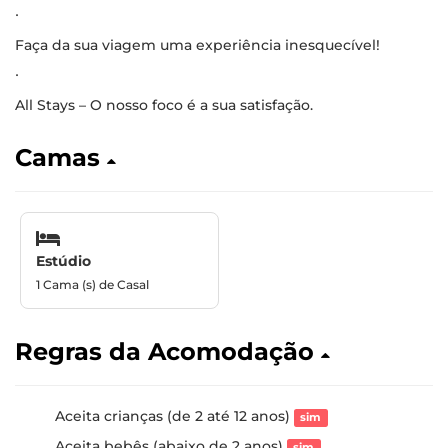
∙
Faça da sua viagem uma experiência inesquecível!
∙
All Stays – O nosso foco é a sua satisfação.
Camas
Estúdio
1 Cama (s) de Casal
Regras da Acomodação
Aceita crianças (de 2 até 12 anos)
sim
Aceita bebês (abaixo de 2 anos)
sim