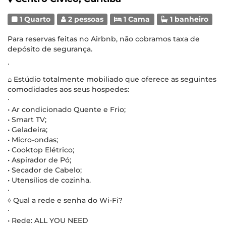
1 Quarto
2 pessoas
1 Cama
1 banheiro
Para reservas feitas no Airbnb, não cobramos taxa de
depósito de segurança.
∙
⌂ Estúdio totalmente mobiliado que oferece as seguintes
comodidades aos seus hospedes:
∙
• Ar condicionado Quente e Frio;
• Smart TV;
• Geladeira;
• Micro-ondas;
• Cooktop Elétrico;
• Aspirador de Pó;
• Secador de Cabelo;
• Utensílios de cozinha.
∙
◊ Qual a rede e senha do Wi-Fi?
∙
• Rede: ALL YOU NEED