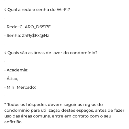
∙
◊ Qual a rede e senha do Wi-Fi?
∙
• Rede: CLARO_D6517F
• Senha: Z4Ry$Kx@Nz
∙
◊ Quais são as áreas de lazer do condomínio?
∙
• Academia;
• Ático;
• Mini Mercado;
∙
* Todos os hóspedes devem seguir as regras do
condomínio para utilização destes espaços, antes de fazer
uso das áreas comuns, entre em contato com o seu
anfitrião.