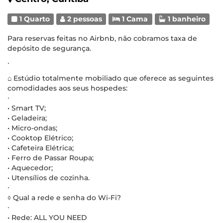
1 Quarto
2 pessoas
1 Cama
1 banheiro
Para reservas feitas no Airbnb, não cobramos taxa de
depósito de segurança.
∙
⌂ Estúdio totalmente mobiliado que oferece as seguintes
comodidades aos seus hospedes:
∙
• Smart TV;
• Geladeira;
• Micro-ondas;
• Cooktop Elétrico;
• Cafeteira Elétrica;
• Ferro de Passar Roupa;
• Aquecedor;
• Utensílios de cozinha.
∙
◊ Qual a rede e senha do Wi-Fi?
∙
• Rede: ALL YOU NEED