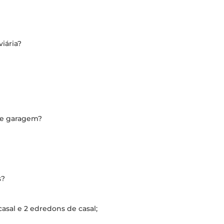
iária?
de garagem?
s?
asal e 2 edredons de casal;