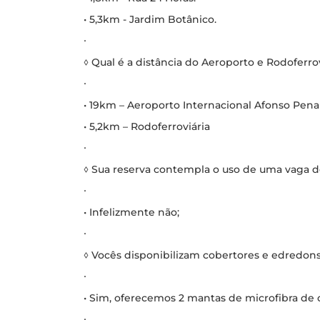
• 5,3km - Jardim Botânico.
∙
◊ Qual é a distância do Aeroporto e Rodoferrov
∙
• 19km – Aeroporto Internacional Afonso Pena
• 5,2km – Rodoferroviária
∙
◊ Sua reserva contempla o uso de uma vaga 
∙
• Infelizmente não;
∙
◊ Vocês disponibilizam cobertores e edredon
∙
• Sim, oferecemos 2 mantas de microfibra de c
∙