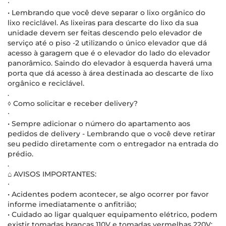
∙
• Lembrando que você deve separar o lixo orgânico do
lixo reciclável. As lixeiras para descarte do lixo da sua
unidade devem ser feitas descendo pelo elevador de
serviço até o piso -2 utilizando o único elevador que dá
acesso à garagem que é o elevador do lado do elevador
panorâmico. Saindo do elevador à esquerda haverá uma
porta que dá acesso à área destinada ao descarte de lixo
orgânico e reciclável.
.
◊ Como solicitar e receber delivery?
∙
• Sempre adicionar o número do apartamento aos
pedidos de delivery - Lembrando que o você deve retirar
seu pedido diretamente com o entregador na entrada do
prédio.
.
⌂ AVISOS IMPORTANTES:
∙
• Acidentes podem acontecer, se algo ocorrer por favor
informe imediatamente o anfitrião;
• Cuidado ao ligar qualquer equipamento elétrico, podem
existir tomadas brancas 110V e tomadas vermelhas 220V;