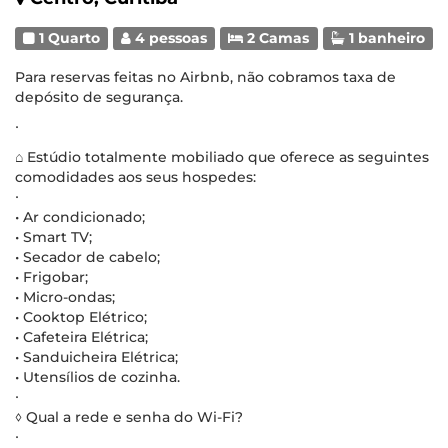
1 Quarto
4 pessoas
2 Camas
1 banheiro
Para reservas feitas no Airbnb, não cobramos taxa de
depósito de segurança.
∙
⌂ Estúdio totalmente mobiliado que oferece as seguintes
comodidades aos seus hospedes:
∙
• Ar condicionado;
• Smart TV;
• Secador de cabelo;
• Frigobar;
• Micro-ondas;
• Cooktop Elétrico;
• Cafeteira Elétrica;
• Sanduicheira Elétrica;
• Utensílios de cozinha.
∙
◊ Qual a rede e senha do Wi-Fi?
∙