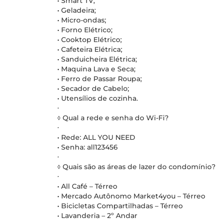
• Smart TV;
• Geladeira;
• Micro-ondas;
• Forno Elétrico;
• Cooktop Elétrico;
• Cafeteira Elétrica;
• Sanduicheira Elétrica;
• Maquina Lava e Seca;
• Ferro de Passar Roupa;
• Secador de Cabelo;
• Utensílios de cozinha.
∙
◊ Qual a rede e senha do Wi-Fi?
∙
• Rede: ALL YOU NEED
• Senha: all123456
∙
◊ Quais são as áreas de lazer do condomínio?
∙
• All Café – Térreo
• Mercado Autônomo Market4you – Térreo
• Bicicletas Compartilhadas – Térreo
• Lavanderia – 2º Andar