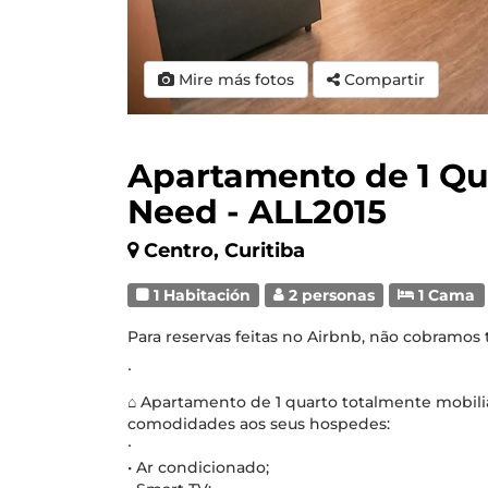
Mire más fotos
Compartir
Apartamento de 1 Qua
Need - ALL2015
Centro, Curitiba
1 Habitación
2 personas
1 Cama
Para reservas feitas no Airbnb, não cobramos
∙
⌂ Apartamento de 1 quarto totalmente mobili
comodidades aos seus hospedes:
∙
• Ar condicionado;