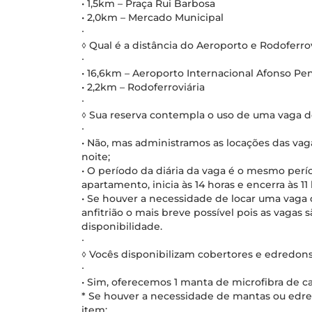
• 1,5km – Praça Rui Barbosa
• 2,0km – Mercado Municipal
∙
◊ Qual é a distância do Aeroporto e Rodoferrov
∙
• 16,6km – Aeroporto Internacional Afonso Pe
• 2,2km – Rodoferroviária
∙
◊ Sua reserva contempla o uso de uma vaga 
∙
• Não, mas administramos as locações das vag
noite;
• O período da diária da vaga é o mesmo perío
apartamento, inicia às 14 horas e encerra às 11
• Se houver a necessidade de locar uma vaga
anfitrião o mais breve possível pois as vagas s
disponibilidade.
∙
◊ Vocês disponibilizam cobertores e edredon
∙
• Sim, oferecemos 1 manta de microfibra de ca
* Se houver a necessidade de mantas ou edred
item;