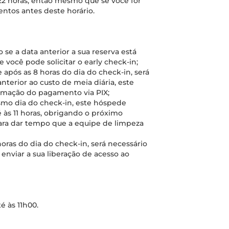
22 horas, então mesmo que se você for
entos antes deste horário.
 se a data anterior a sua reserva está
 você pode solicitar o early check-in;
e após as 8 horas do dia do check-in, será
anterior ao custo de meia diária, este
irmação do pagamento via PIX;
esmo dia do check-in, este hóspede
té às 11 horas, obrigando o próximo
para dar tempo que a equipe de limpeza
horas do dia do check-in, será necessário
 enviar a sua liberação de acesso ao
é às 11h00.