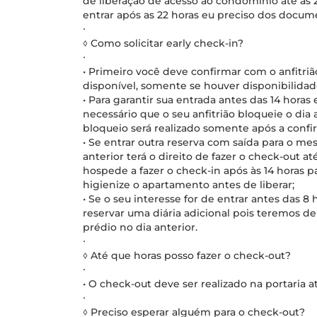
de liberação de acesso ao condomínio até as 
entrar após as 22 horas eu preciso dos docum
∙
◊ Como solicitar early check-in?
∙
• Primeiro você deve confirmar com o anfitrião
disponível, somente se houver disponibilidade
• Para garantir sua entrada antes das 14 horas 
necessário que o seu anfitrião bloqueie o dia 
bloqueio será realizado somente após a conf
• Se entrar outra reserva com saída para o m
anterior terá o direito de fazer o check-out a
hospede a fazer o check-in após às 14 horas 
higienize o apartamento antes de liberar;
• Se o seu interesse for de entrar antes das 8 
reservar uma diária adicional pois teremos de
prédio no dia anterior.
∙
◊ Até que horas posso fazer o check-out?
∙
• O check-out deve ser realizado na portaria at
∙
◊ Preciso esperar alguém para o check-out?