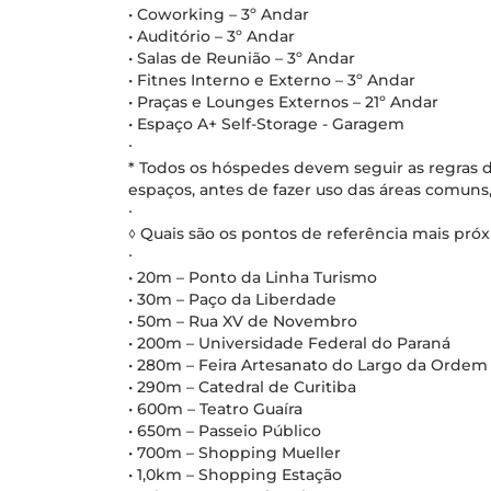
• Coworking – 3º Andar
• Auditório – 3º Andar
• Salas de Reunião – 3º Andar
• Fitnes Interno e Externo – 3º Andar
• Praças e Lounges Externos – 21º Andar
• Espaço A+ Self-Storage - Garagem
∙
* Todos os hóspedes devem seguir as regras d
espaços, antes de fazer uso das áreas comuns,
∙
◊ Quais são os pontos de referência mais pr
∙
• 20m – Ponto da Linha Turismo
• 30m – Paço da Liberdade
• 50m – Rua XV de Novembro
• 200m – Universidade Federal do Paraná
• 280m – Feira Artesanato do Largo da Orde
• 290m – Catedral de Curitiba
• 600m – Teatro Guaíra
• 650m – Passeio Público
• 700m – Shopping Mueller
• 1,0km – Shopping Estação