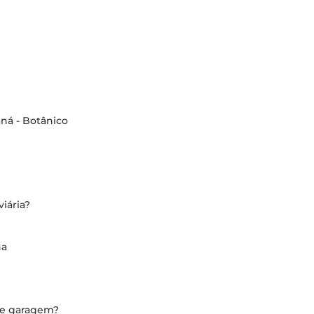
aná - Botânico
iária?
na
de garagem?