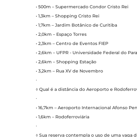
• 500m – Supermercado Condor Cristo Rei
• 1,3km – Shopping Cristo Rei
• 1,7km – Jardim Botânico de Curitiba
• 2,0km – Espaço Torres
• 2,3km – Centro de Eventos FIEP
• 2,6km – UFPR - Universidade Federal do Par
• 2,6km – Shopping Estação
• 3,2km – Rua XV de Novembro
∙
◊ Qual é a distância do Aeroporto e Rodoferrov
∙
• 16,7km – Aeroporto Internacional Afonso Pe
• 1,6km – Rodoferroviária
∙
◊ Sua reserva contempla o uso de uma vaga 