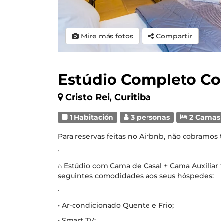
Mire más fotos
Compartir
Estúdio Completo Co
Cristo Rei, Curitiba
1 Habitación
3 personas
2 Camas
Para reservas feitas no Airbnb, não cobramos
∙
⌂ Estúdio com Cama de Casal + Cama Auxiliar
seguintes comodidades aos seus hóspedes:
∙
• Ar-condicionado Quente e Frio;
• Smart TV;