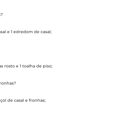
s?
sal e 1 edredom de casal;
 rosto e 1 toalha de piso;
fronhas?
nçol de casal e fronhas;