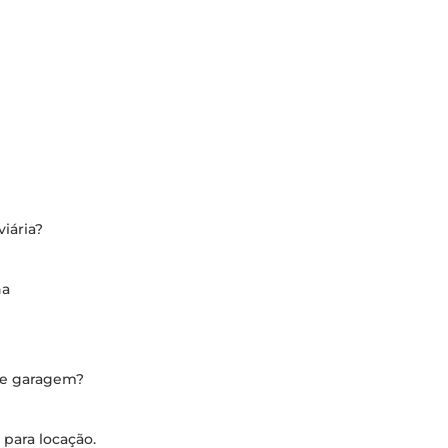
iária?
na
de garagem?
 para locação.