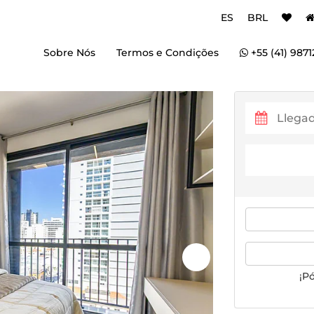
ES
BRL
Sobre Nós
Termos e Condições
+55 (41) 9871
¡P