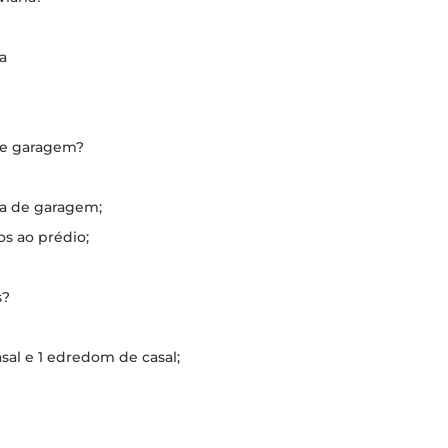
a
de garagem?
ga de garagem;
s ao prédio;
s?
sal e 1 edredom de casal;