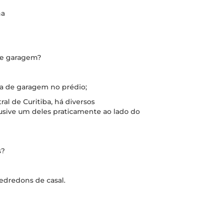
na
de garagem?
aga de garagem no prédio;
ral de Curitiba, há diversos
lusive um deles praticamente ao lado do
s?
 edredons de casal.