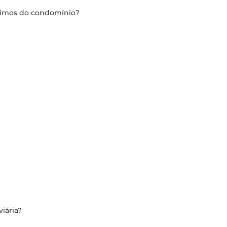
óximos do condomínio?
iária?